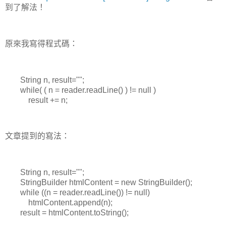
到了解法！
原來我寫得程式碼：
String n, result="";
while( ( n = reader.readLine() ) != null )
result += n;
文章提到的寫法：
String n, result="";
StringBuilder htmlContent = new StringBuilder();
while ((n = reader.readLine()) != null)
htmlContent.append(n);
result = htmlContent.toString();