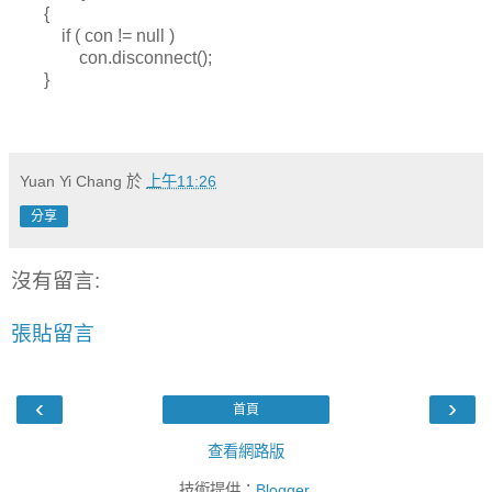
{
if ( con != null )
con.disconnect();
}
Yuan Yi Chang
於
上午11:26
分享
沒有留言:
張貼留言
‹
›
首頁
查看網路版
技術提供：
Blogger
.