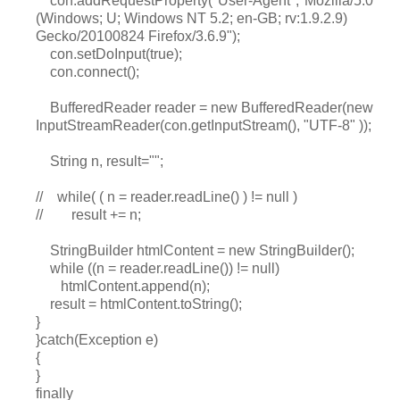
con.addRequestProperty("User-Agent","Mozilla/5.0
(Windows; U; Windows NT 5.2; en-GB; rv:1.9.2.9)
Gecko/20100824 Firefox/3.6.9");
con.setDoInput(true);
con.connect();
BufferedReader reader = new BufferedReader(new
InputStreamReader(con.getInputStream(), "UTF-8" ));
String n, result="";
// while( ( n = reader.readLine() ) != null )
// result += n;
StringBuilder htmlContent = new StringBuilder();
while ((n = reader.readLine()) != null)
htmlContent.append(n);
result = htmlContent.toString();
}
}catch(Exception e)
{
}
finally