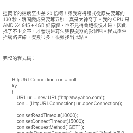
這兩者的速度至少差 20 倍啊！讓我寫得程式從原先要等約
130 秒，瞬間變成只要等五秒，真是太神奇了。我的 CPU 是
AMD X4 945 + 4GB 記憶體，也不見得會跑很慢才是，因此
找了不少文章，才發現是寫法與模擬器的影響吧。程式還包
括網路連線，變數很多，很難找出此點。
完整的程式碼：
HttpURLConnection con = null;
try
{
URL url = new URL("http://tw.yahoo.com");
con = (HttpURLConnection) url.openConnection();
con.setReadTimeout(10000);
con.setConnectTimeout(15000);
con.setRequestMethod("GET" );