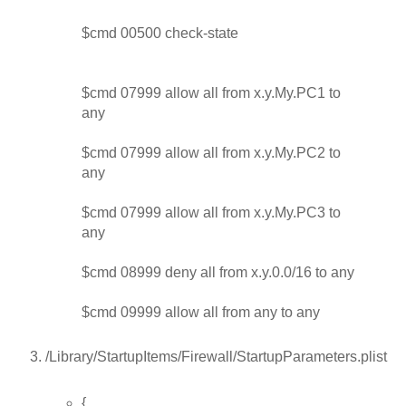
$cmd 00500 check-state
$cmd 07999 allow all from x.y.My.PC1 to
any
$cmd 07999 allow all from x.y.My.PC2 to
any
$cmd 07999 allow all from x.y.My.PC3 to
any
$cmd 08999 deny all from x.y.0.0/16 to any
$cmd 09999 allow all from any to any
/Library/StartupItems/Firewall/StartupParameters.plist
{