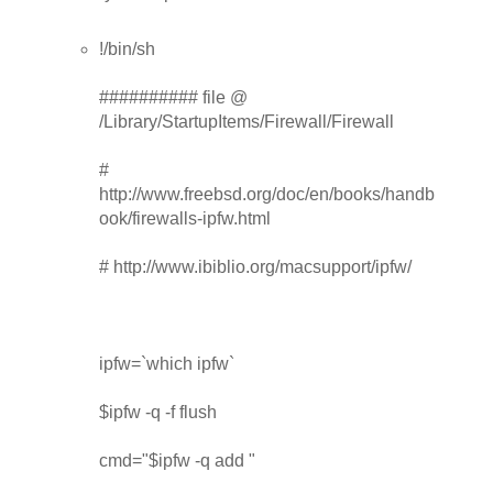
!/bin/sh
########## file @
/Library/StartupItems/Firewall/Firewall
#
http://www.freebsd.org/doc/en/books/handb
ook/firewalls-ipfw.html
# http://www.ibiblio.org/macsupport/ipfw/
ipfw=`which ipfw`
$ipfw -q -f flush
cmd="$ipfw -q add "